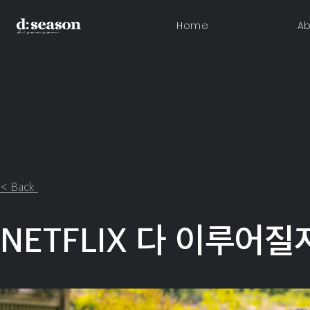
Home
Ab
< Back
NETFLIX 다 이루어